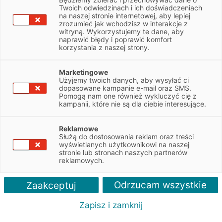
faktoringu – szybkiego finansowania faktur!
Twoich odwiedzinach i ich doświadczeniach
Faktoring oferowany jest przez spółkę
na naszej stronie internetowej, aby lepiej
Eurofactor S.A. należącą do Grupy EFL
zrozumieć jak wchodzisz w interakcje z
witryną. Wykorzystujemy te dane, aby
naprawić błędy i poprawić komfort
Zapytaj o ofertę
korzystania z naszej strony.
Marketingowe
Użyjemy twoich danych, aby wysyłać ci
dopasowane kampanie e-mail oraz SMS.
Pomogą nam one również wykluczyć cię z
kampanii, które nie są dla ciebie interesujące.
Reklamowe
Służą do dostosowania reklam oraz treści
Zalety
wyświetlanych użytkownikowi na naszej
stronie lub stronach naszych partnerów
reklamowych.
Odrzucam wszystkie
Zaakceptuj
Zapisz i zamknij