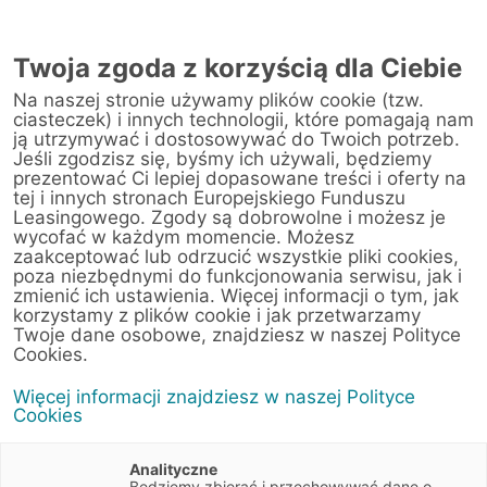
AUTORYZOWANY
PRZEDSTAWICIEL
Twoja zgoda z korzyścią dla Ciebie
W PIASECZNIE
Na naszej stronie używamy plików cookie (tzw.
ciasteczek) i innych technologii, które pomagają nam
ją utrzymywać i dostosowywać do Twoich potrzeb.
Jeśli zgodzisz się, byśmy ich używali, będziemy
prezentować Ci lepiej dopasowane treści i oferty na
tej i innych stronach Europejskiego Funduszu
Leasingowego. Zgody są dobrowolne i możesz je
wycofać w każdym momencie. Możesz
zaakceptować lub odrzucić wszystkie pliki cookies,
poza niezbędnymi do funkcjonowania serwisu, jak i
zmienić ich ustawienia. Więcej informacji o tym, jak
korzystamy z plików cookie i jak przetwarzamy
Twoje dane osobowe, znajdziesz w naszej Polityce
Cookies.
Faktoring
Więcej informacji znajdziesz w naszej Polityce
Cookies
Zatory płatnicze pogarszają płynność
Analityczne
finansową Twojej firmy? Skorzystaj z
Będziemy zbierać i przechowywać dane o