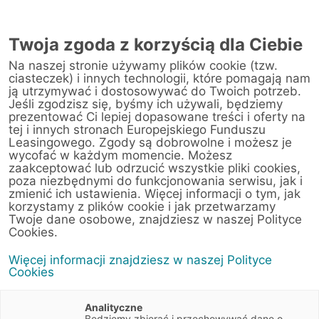
AUTORYZOWANY
PRZEDSTAWICIEL
Twoja zgoda z korzyścią dla Ciebie
W PIASECZNIE
Na naszej stronie używamy plików cookie (tzw.
ciasteczek) i innych technologii, które pomagają nam
ją utrzymywać i dostosowywać do Twoich potrzeb.
Jeśli zgodzisz się, byśmy ich używali, będziemy
Adam Majek
prezentować Ci lepiej dopasowane treści i oferty na
tej i innych stronach Europejskiego Funduszu
Autoryzowany Przedstawiciel
Leasingowego. Zgody są dobrowolne i możesz je
Europejskiego Funduszu
wycofać w każdym momencie. Możesz
zaakceptować lub odrzucić wszystkie pliki cookies,
Leasingowego.
poza niezbędnymi do funkcjonowania serwisu, jak i
zmienić ich ustawienia. Więcej informacji o tym, jak
korzystamy z plików cookie i jak przetwarzamy
Twoje dane osobowe, znajdziesz w naszej Polityce
Cookies.
Zapytaj o ofertę
Więcej informacji znajdziesz w naszej Polityce
Cookies
Jesteśmy doświadczonymi ekspertami w
dziedzinie leasingu oraz usług finansowych dla
Analityczne
Będziemy zbierać i przechowywać dane o