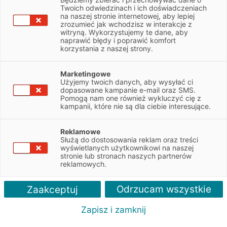
firm, takich jak pożyczka, ubezpieczenia, wynajem,
Twoich odwiedzinach i ich doświadczeniach
faktoring oraz produkty bankowe dla firm (Credit
na naszej stronie internetowej, aby lepiej
Agricole Bank Polska). Będąc Autoryzowanymi
zrozumieć jak wchodzisz w interakcje z
Przedstawicielami EFL – jednej z największych
witryną. Wykorzystujemy te dane, aby
naprawić błędy i poprawić komfort
firm leasingowych na rynku polskim, jesteśmy w
korzystania z naszej strony.
stanie dostarczyć usługi najwyższej jakości.
Wyróżnia nas:
Marketingowe
Użyjemy twoich danych, aby wysyłać ci
– szybkość działania
dopasowane kampanie e-mail oraz SMS.
– ponadprzeciętne zaangażowanie – na każdym
Pomogą nam one również wykluczyć cię z
etapie współpracy
kampanii, które nie są dla ciebie interesujące.
– budowanie długofalowych relacji
– otwartość na sprawy naszych klientów
Reklamowe
Służą do dostosowania reklam oraz treści
Jeśli szukasz elastycznego leasingu lub innych
wyświetlanych użytkownikowi na naszej
usług finansowych dla swojej firmy, zapytaj nas o
stronie lub stronach naszych partnerów
reklamowych.
ofertę. Chętnie omówimy ją szczegółowo, tak by
każdy element był jasny i zrozumiały.
Odrzucam wszystkie
Zaakceptuj
Zapraszamy do kontaktu.
Zapisz i zamknij